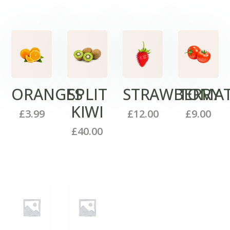
ORANGES
SPLIT
STRAWBERRY
TOMA
KIWI
£
3.99
£
12.00
£
9.00
£
40.00