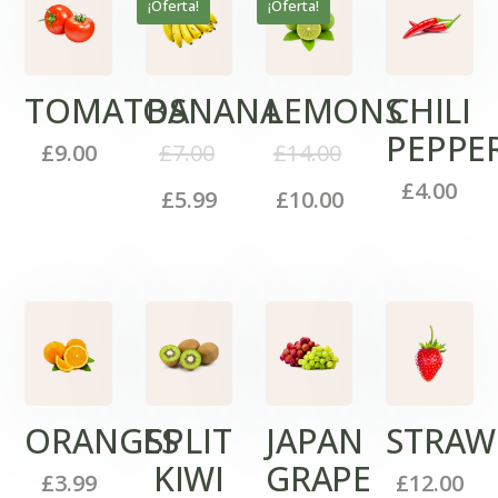
¡Oferta!
¡Oferta!
TOMATOS
BANANA
LEMONS
CHILI
PEPPE
£
9.00
£
7.00
£
14.00
£
4.00
£
5.99
£
10.00
ORANGES
SPLIT
JAPAN
STRAW
KIWI
GRAPE
£
3.99
£
12.00