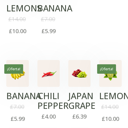
LEMONS
BANANA
£
14.00
£
7.00
£
10.00
£
5.99
¡Oferta!
¡Oferta!
BANANA
CHILI
JAPAN
LEMO
PEPPER
GRAPE
£
7.00
£
14.00
£
4.00
£
6.39
£
5.99
£
10.00