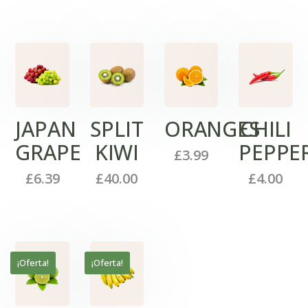
JAPAN
SPLIT
ORANGES
CHILI
GRAPE
KIWI
PEPPE
£
3.99
£
6.39
£
40.00
£
4.00
¡Oferta!
¡Oferta!