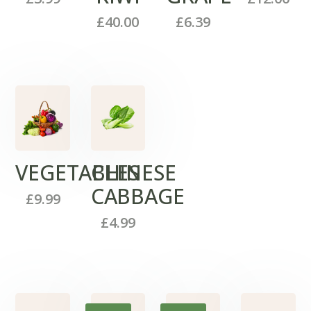
£
40.00
£
6.39
VEGETABLES
CHINESE
CABBAGE
£
9.99
£
4.99