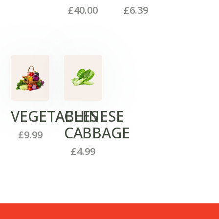
£
40.00
£
6.39
VEGETABLES
CHINESE
CABBAGE
£
9.99
£
4.99