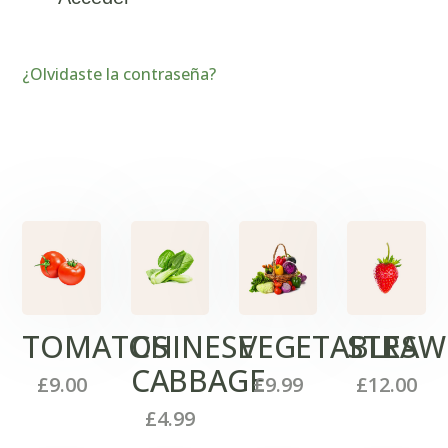
¿Olvidaste la contraseña?
TOMATOS
CHINESE
VEGETABLES
STRAW
CABBAGE
£
9.00
£
9.99
£
12.00
£
4.99