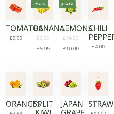
¡Oferta!
¡Oferta!
TOMATOS
BANANA
LEMONS
CHILI
PEPPE
£
9.00
£
7.00
£
14.00
£
4.00
£
5.99
£
10.00
ORANGES
SPLIT
JAPAN
STRAW
KIWI
GRAPE
£
3.99
£
12.00