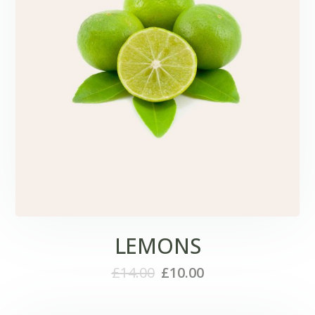
LEMONS
£
14.00
£
10.00