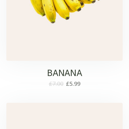
BANANA
£
7.00
£
5.99