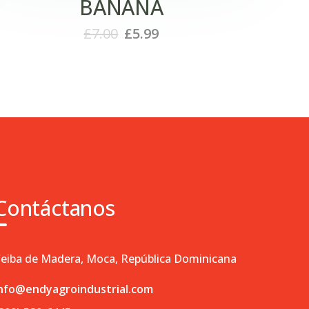
BANANA
£
7.00
£
5.99
Contáctanos
eiba de Madera, Moca, República Dominicana
nfo@endyagroindustrial.com