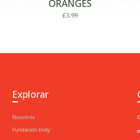
ORANGES
£
3.99
Explorar
Nosotros
C
Fundación Endy
i