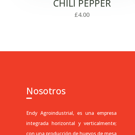
CHILI PEPPER
£
4.00
Nosotros
Endy Agroindustrial, es una empresa
integrada horizontal y verticalmente;
con una producción de huevos de mesa